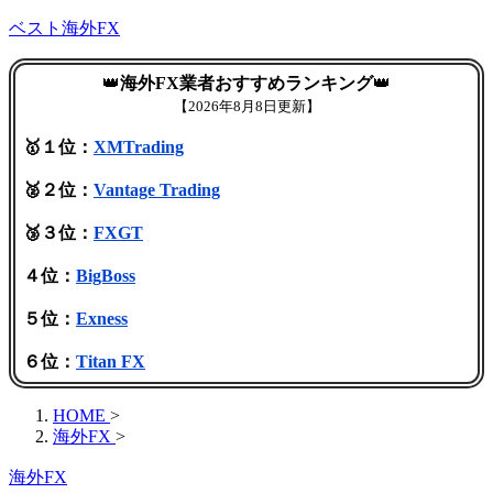
ベスト海外FX
👑
海外FX業者おすすめランキング
👑
【
2026年8月8日更新】
🥇１位：
XMTrading
🥈２位：
Vantage Trading
🥉３位：
FXGT
４位：
BigBoss
５位：
Exness
６位：
Titan FX
HOME
>
海外FX
>
海外FX