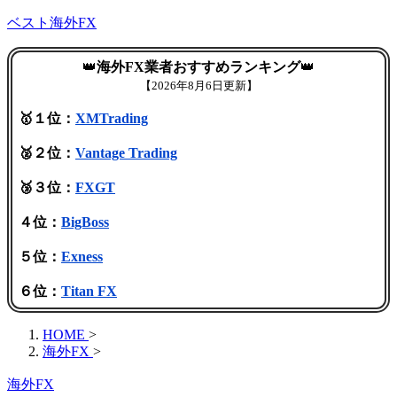
ベスト海外FX
👑
海外FX業者おすすめランキング
👑
【
2026年8月6日更新】
🥇１位：
XMTrading
🥈２位：
Vantage Trading
🥉３位：
FXGT
４位：
BigBoss
５位：
Exness
６位：
Titan FX
HOME
>
海外FX
>
海外FX