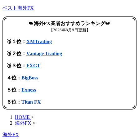
ベスト海外FX
👑
海外FX業者おすすめランキング
👑
【
2026年8月9日更新】
🥇１位：
XMTrading
🥈２位：
Vantage Trading
🥉３位：
FXGT
４位：
BigBoss
５位：
Exness
６位：
Titan FX
HOME
>
海外FX
>
海外FX