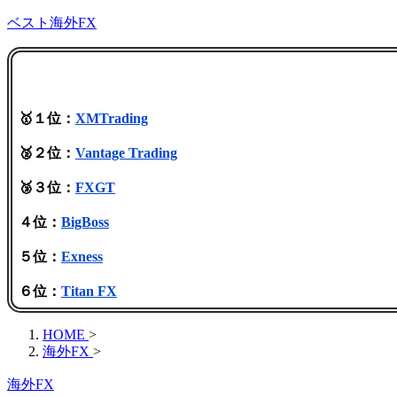
ベスト海外FX
🥇１位：
XMTrading
🥈２位：
Vantage Trading
🥉３位：
FXGT
４位：
BigBoss
５位：
Exness
６位：
Titan FX
HOME
>
海外FX
>
海外FX