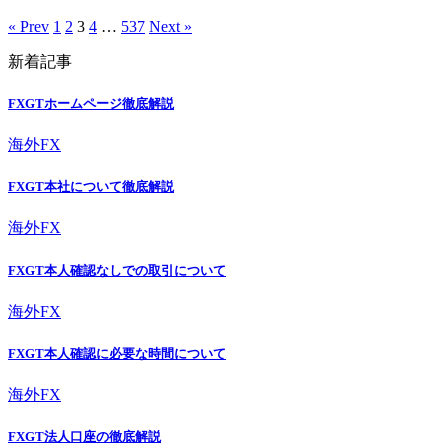
« Prev
1
2
3
4
…
537
Next »
新着記事
FXGTホームページ徹底解説
海外FX
FXGT本社について徹底解説
海外FX
FXGT本人確認なしでの取引について
海外FX
FXGT本人確認に必要な時間について
海外FX
FXGT法人口座の徹底解説